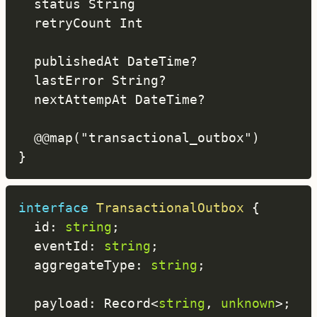
  status String

  retryCount Int

  publishedAt DateTime?

  lastError String?

  nextAttempAt DateTime?

  @@map("transactional_outbox")

interface
TransactionalOutbox
{
  id
:
string
;
  eventId
:
string
;
  aggregateType
:
string
;
  payload
:
 Record
<
string
,
unknown
>
;