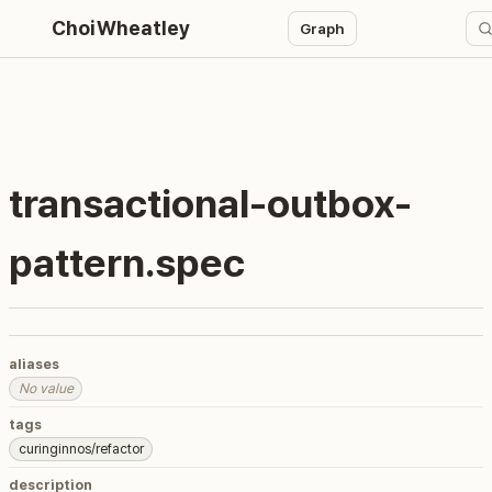
ChoiWheatley
Graph
transactional-outbox-
pattern.spec
aliases
No value
tags
curinginnos/refactor
description