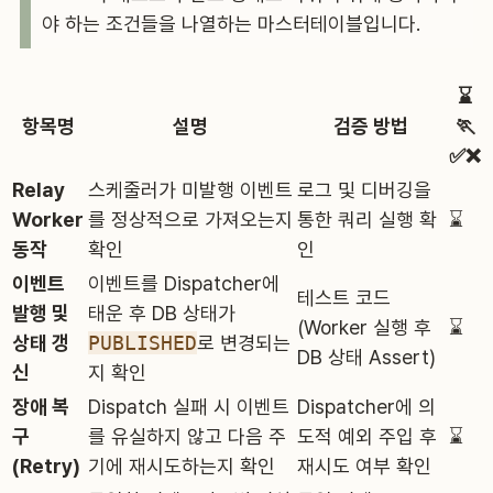
야 하는 조건들을 나열하는 마스터테이블입니다.
⌛️
항목명
설명
검증 방법
🏃
✅❌
Relay
스케줄러가 미발행 이벤트
로그 및 디버깅을
Worker
를 정상적으로 가져오는지
통한 쿼리 실행 확
⌛️
동작
확인
인
이벤트
이벤트를 Dispatcher에
테스트 코드
발행 및
태운 후 DB 상태가
(Worker 실행 후
⌛️
상태 갱
PUBLISHED
로 변경되는
DB 상태 Assert)
신
지 확인
장애 복
Dispatch 실패 시 이벤트
Dispatcher에 의
구
를 유실하지 않고 다음 주
도적 예외 주입 후
⌛️
(Retry)
기에 재시도하는지 확인
재시도 여부 확인