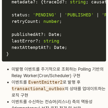
  metadata
?
:
{
traceId
?
:
string
;
 causat
  status
:
'PENDING'
|
'PUBLISHED'
|
'R
  retryCount
:
number
;
  publishedAt
?
:
 Date
;
  lastError
?
:
string
  nextAttemptAt
?
:
 Date
;
}
미발행 이벤트를 주기적으로 조회하는 Polling 기반의
Relay Worker(Cron/Scheduler) 구현
이벤트를
EventEmitter2
로 발행 후
transactional_outbox
의 상태를 업데이트하는
로직 구현
이벤트를 수신하는 컨슈머(리스너) 측의 멱등성