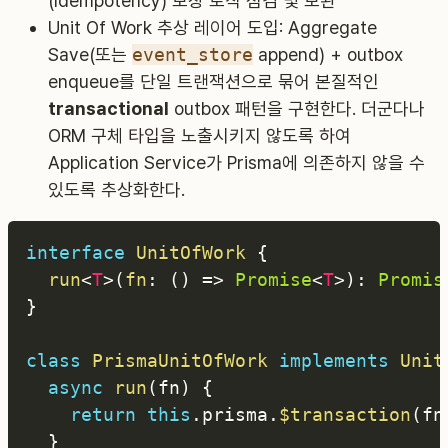
(Idempotency) 보장 로직 점검 및 보완
Unit Of Work 추상 레이어 도입: Aggregate
Save(또는
event_store
append) + outbox
enqueue를 단일 트랜잭션으로 묶어 본질적인
transactional
outbox 패턴을 구현한다. 더군다나
ORM 구체 타입을 노출시키지 않도록 하여
Application Service가 Prisma에 의존하지 않을 수
있도록 추상화한다.
interface
UnitOfWork
{
run
<
T
>
(
fn
:
(
)
=>
Promise
<
T
>
)
:
Promis
}
class
PrismaUnitOfWork
implements
Unit
async
run
(
fn
)
{
return
this
.
prisma
.
$transaction
(
fn
}