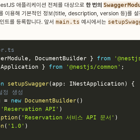
NestJS 애플리케이션 전체를 대상으로
한 번의
SwaggerMod
를 이용해 기본적인 정보(title, description, version 등
드포인트를 등록합니다. 앞서
main.ts
예시에서는
setupSwag
er.ts
gerModule
,
 DocumentBuilder 
}
from
'@nestj
tApplication 
}
from
'@nestjs/common'
;
on
setupSwagger
(
app
:
 INestApplication
)
{
 설정 생성
g 
=
new
DocumentBuilder
(
)
(
'Reservation API'
)
iption
(
'Reservation 서비스 API 문서'
)
on
(
'1.0'
)