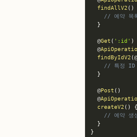
findAllV2
(
)
// 예약 목
}
@
Get
(
':id'
)
@
ApiOperati
findByIdV2
(
// 특정 ID
}
@
Post
(
)
@
ApiOperati
createV2
(
)
// 예약 생성
}
}