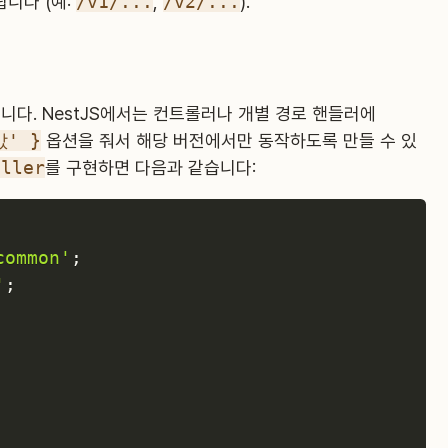
니다 (예:
/v1/...
,
/v2/...
).
니다. NestJS에서는 컨트롤러나 개별 경로 핸들러에
값' }
옵션을 줘서 해당 버전에서만 동작하도록 만들 수 있
oller
를 구현하면 다음과 같습니다:
common'
;
'
;