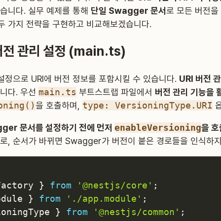
습니다. 실무 예제를 통해
단일 Swagger 문서
로 모든 버전을
 두 가지 전략을 구현하고 비교해보겠습니다.
버전 관리 설정 (main.ts)
 설정으로 URI에 버전 정보를 포함시킬 수 있습니다.
URI 버전 
니다. 우선
main.ts
부트스트랩 파일에서
버전 관리 기능을 
oning()
을 호출하며,
type: VersioningType.URI
옵
gger 문서를 설정하기 전에 먼저
enableVersioning
을 호
, 순서가 바뀌면 Swagger가 버전이 붙은 경로들을 인식하지
Factory 
}
from
'@nestjs/core'
;
odule 
}
from
'./app.module'
;
ioningType 
}
from
'@nestjs/common'
;