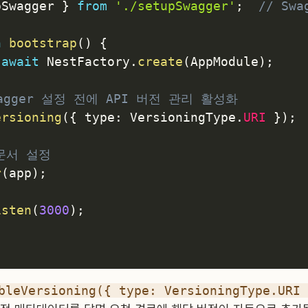
pSwagger 
}
from
'./setupSwagger'
;
// Sw
n
bootstrap
(
)
{
await
 NestFactory
.
create
(
AppModule
)
;
wagger 설정 전에 API 버전 관리 활성화
ersioning
(
{
 type
:
 VersioningType
.
URI
}
)
;
 문서 설정
r
(
app
)
;
isten
(
3000
)
;
bleVersioning({ type: VersioningType.URI 