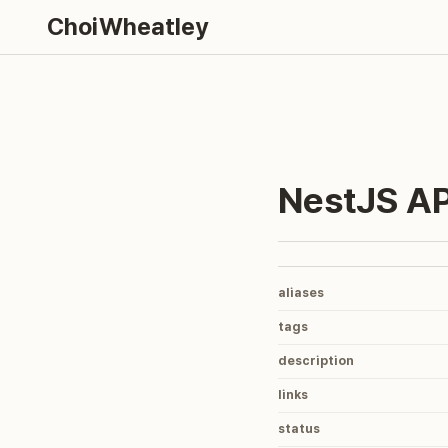
ChoiWheatley
NestJS AP
aliases
tags
description
links
status