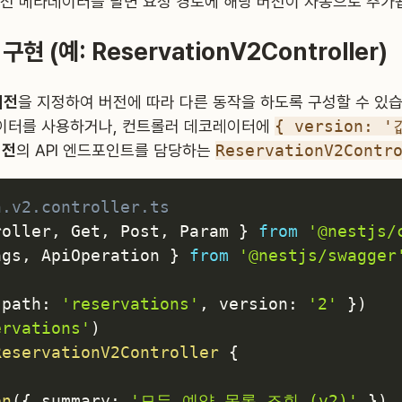
전 메타데이터를 달면 요청 경로에 해당 버전이 자동으로 추가됩
 (예: ReservationV2Controller)
버전
을 지정하여 버전에 따라 다른 동작을 하도록 구성할 수 있습
터를 사용하거나, 컨트롤러 데코레이터에
{ version: '
버전
의 API 엔드포인트를 담당하는
ReservationV2Contr
n.v2.controller.ts
roller
,
 Get
,
 Post
,
 Param 
}
from
'@nestjs/
ags
,
 ApiOperation 
}
from
'@nestjs/swagger
 path
:
'reservations'
,
 version
:
'2'
}
)
ervations'
)
ReservationV2Controller
{
on
(
{
 summary
:
'모든 예약 목록 조회 (v2)'
}
)