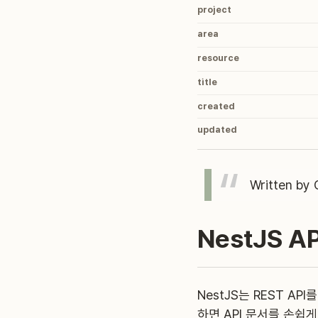
project
area
resource
title
created
updated
Written by
NestJS A
NestJS는 REST A
하면 API 문서를 손쉽