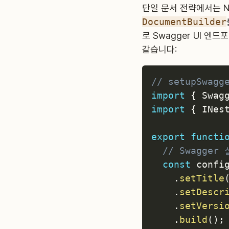
단일 문서 전략에서는 
DocumentBuilder
로 Swagger UI 엔
같습니다:
// setupSwagg
import
{
 Swag
import
{
 INes
export
functi
// Swagger
const
 confi
.
setTitle
.
setDescr
.
setVersi
.
build
(
)
;