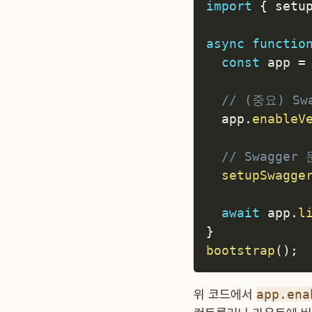
import
{
 setu
async
functio
const
 app 
=
// (중요) S
  app
.
enableV
// Swagger
setupSwagge
await
 app
.
l
}
bootstrap
(
)
;
위 코드에서
app.ena