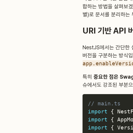
합하는 방법을 살펴보겠
별)로 문서를 분리하는
URI 기반 API 
NestJS에서는 간단한
버전을 구분하는 방식입
app.enableVersi
특히
중요한 점은 Swa
슈에서도 강조된 부분으로
// main.ts
import
{
 Nest
import
{
 AppM
import
{
 Vers