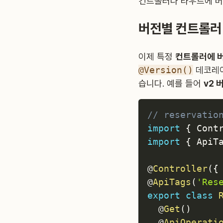
컨트롤러나 라우트에 버
버전별 컨트롤러 구현
이제 특정
컨트롤러에 
@Version()
데코레이
습니다. 예를 들어
v2 
// reservatio
import
{
 Cont
import
{
 ApiT
@
Controller
(
{
@
ApiTags
(
'Res
export
class
@
Get
(
)
@
ApiOperati