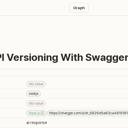
Graph
I Versioning With Swagge
No value
nestjs
No value
Nest.js 🐱
https://chatgpt.com/s/dr_6826d5e83ca4819
ai response