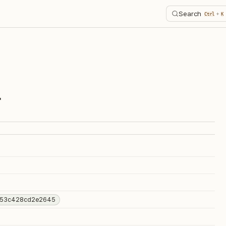
Search
+
Ctrl
K
r
18153c428cd2e2645